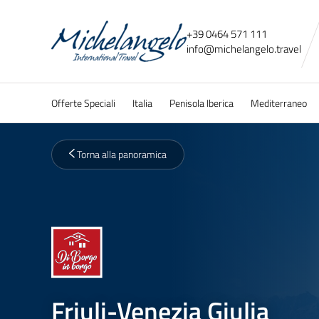
+39 0464 571 111
info@
michelangelo.
travel
Offerte Speciali
Italia
Penisola Iberica
Mediterraneo
Torna alla panoramica
Friuli-Venezia Giulia