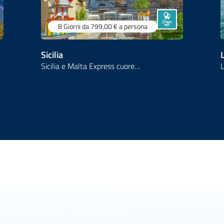
8 Giorni
da 799,00 €
a persona
Sicilia
Sicilia e Malta Express cuore…
L