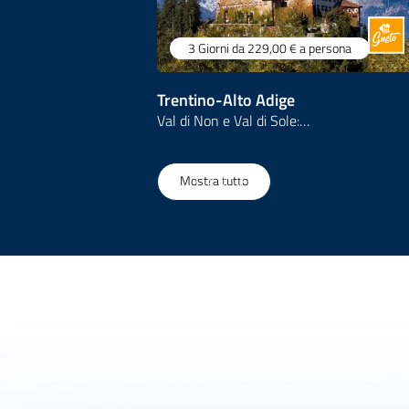
3 Giorni
da 229,00 €
a persona
Trentino-Alto Adige
Val di Non e Val di Sole:…
1
/
157
Mostra tutto