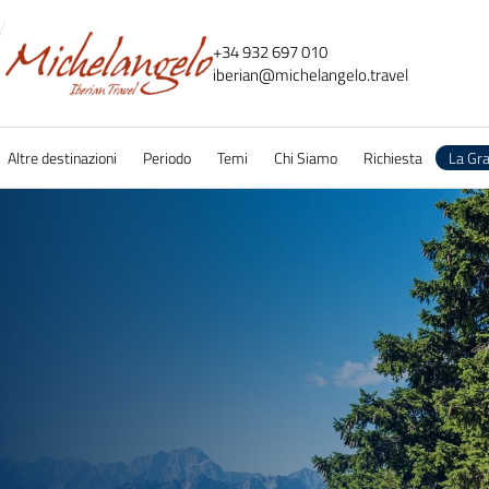
+34 932 697 010
iberian@
michelangelo.
travel
Altre destinazioni
Periodo
Temi
Chi Siamo
Richiesta
La Gr