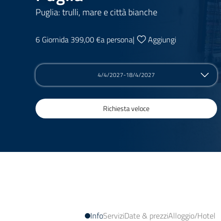
Puglia: trulli, mare e città bianche
6 Giorni
da 399,00 €
a persona
|
Aggiungi
4/4/2027-18/4/2027
Richiesta veloce
Info
Servizi
Date & prezzi
Alloggio/Hotel