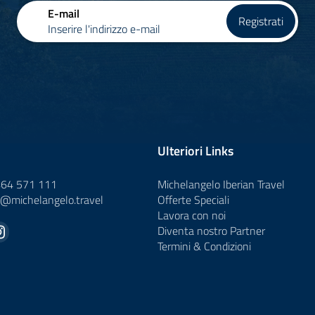
E-mail
Registrati
Inserire l'indirizzo e-mail
Ulteriori Links
464 571 111
Michelangelo Iberian Travel
o@
michelangelo.
travel
Offerte Speciali
Lavora con noi
Diventa nostro Partner
Termini & Condizioni