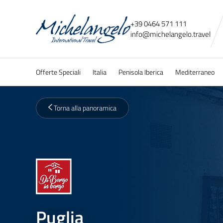
+39 0464 571 111
info@
michelangelo.
travel
Offerte Speciali
Italia
Penisola Iberica
Mediterraneo
Torna alla panoramica
Puglia