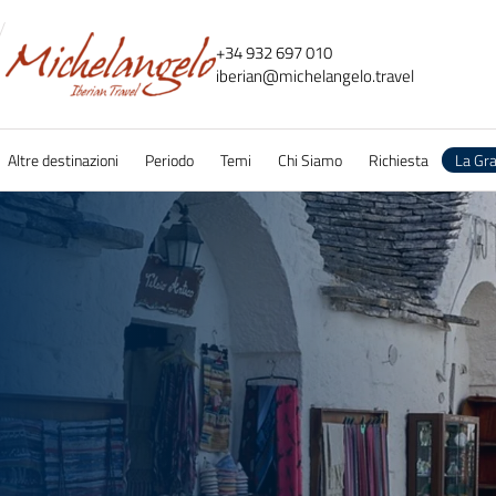
+34 932 697 010
iberian@
michelangelo.
travel
Altre destinazioni
Periodo
Temi
Chi Siamo
Richiesta
La Gr