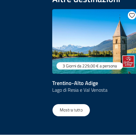
3 Giorni
da 229,00 €
a persona
Trentino-Alto Adige
Lago di Resia e Val Venosta
1
/
158
Mostra tutto