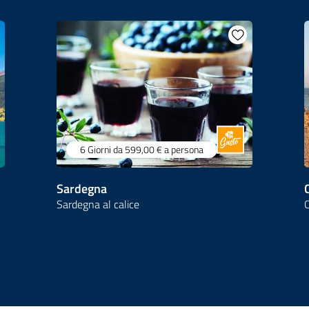
6 Giorni
da 599,00 €
a persona
Sardegna
Sardegna al calice
C