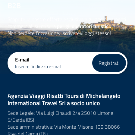
B2B
Scoprite le nostre offerte esclusive e gli aggiornamenti
commerciali su misura
per gli operatori turistici.
Non perdete l'occasione: iscrivetevi oggi stesso!
E-mail
Registrati
Inserire l'indirizzo e-mail
Agenzia Viaggi Risatti Tours di Michelangelo
International Travel Srl a socio unico
Sede Legale: Via Luigi Einaudi 2/a 25010 Limone
S/Garda (BS)
Sede amministrativa: Via Monte Misone 109 38066
Riva del Garda (TN)