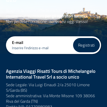
Scoprite le nostre offerte esclusive e gli aggiornamenti
commerciali su misura
per gli operatori turistici.
Non perdete l'occasione: iscrivetevi oggi stesso!
E-mail
Registrati
Inserire l'indirizzo e-mail
Agenzia Viaggi Risatti Tours di Michelangelo
International Travel Srl a socio unico
Sede Legale: Via Luigi Einaudi 2/a 25010 Limone
S/Garda (BS)
Sede amministrativa: Via Monte Misone 109 38066
Riva del Garda (TN)
Partita IVA: 01770980983