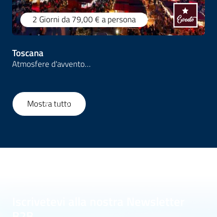
2 Giorni
da 79,00 €
a persona
Toscana
Atmosfere d'avvento…
Mostra tutto
1
/
159
Iscrivetevi alla nostra Newsletter
B2B