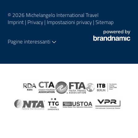
© 2026 Michelangelo International Travel
Imprint
|
Privacy
|
Impostazioni privacy
|
Sitemap
Pagine interessanti