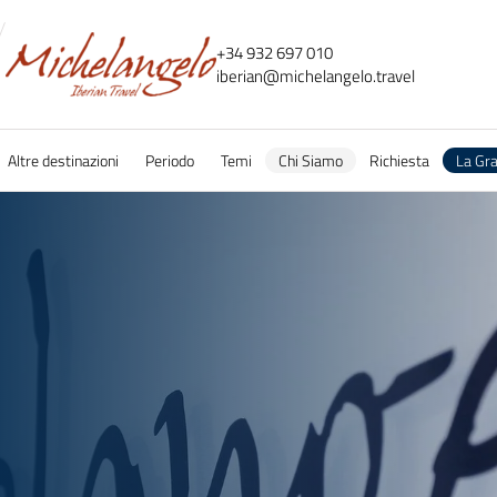
+34 932 697 010
iberian@
michelangelo.
travel
Altre destinazioni
Periodo
Temi
Chi Siamo
Richiesta
La Gr