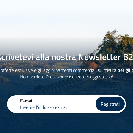
scrivetevi alla nostra Newsletter B
 offerte esclusive e gli aggiornamenti commerciali su misura
per gli 
Non perdete l'occasione: iscrivetevi oggi stesso!
E-mail
Registrati
Inserire l'indirizzo e-mail