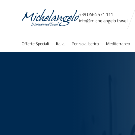
+39 0464 571 111
info@
michelangelo.
travel
Offerte Speciali
Italia
Penisola Iberica
Mediterraneo