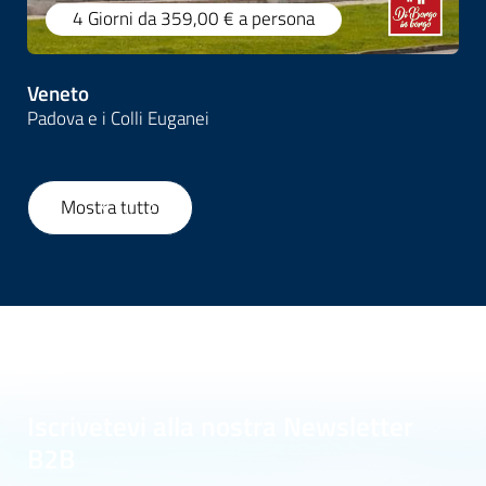
4 Giorni
da 359,00 €
a persona
Veneto
Padova e i Colli Euganei
Mostra tutto
1
/
159
Iscrivetevi alla nostra Newsletter
B2B