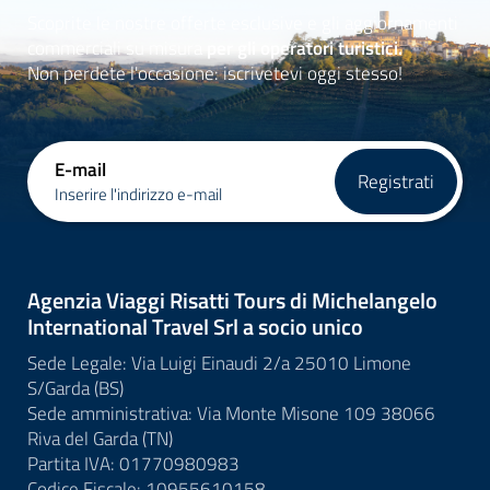
Scoprite le nostre offerte esclusive e gli aggiornamenti
commerciali su misura
per gli operatori turistici.
Non perdete l'occasione: iscrivetevi oggi stesso!
E-mail
Registrati
Inserire l'indirizzo e-mail
Agenzia Viaggi Risatti Tours di Michelangelo
International Travel Srl a socio unico
Sede Legale: Via Luigi Einaudi 2/a 25010 Limone
S/Garda (BS)
Sede amministrativa: Via Monte Misone 109 38066
Riva del Garda (TN)
Partita IVA: 01770980983
Codice Fiscale: 10955610158