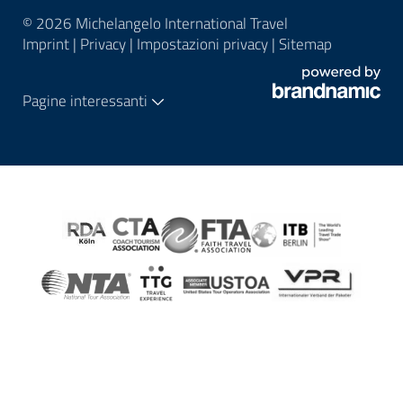
© 2026 Michelangelo International Travel
Imprint
|
Privacy
|
Impostazioni privacy
|
Sitemap
Pagine interessanti