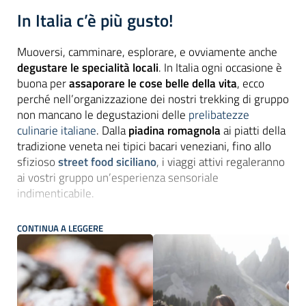
In Italia c’è più gusto!
Muoversi, camminare, esplorare, e ovviamente anche
degustare le specialità locali
. In Italia ogni occasione è
buona per
assaporare le cose belle della vita
, ecco
perché nell’organizzazione dei nostri trekking di gruppo
non mancano le degustazioni delle
prelibatezze
culinarie italiane
. Dalla
piadina romagnola
ai piatti della
tradizione veneta nei tipici bacari veneziani, fino allo
sfizioso
street food siciliano
, i viaggi attivi regaleranno
ai vostri gruppo un’esperienza sensoriale
indimenticabile.
Grazie all’
esperienza pluriennale
e alle collaborazioni
CONTINUA A LEGGERE
con hotel partner e servizi sul territorio, Michelangelo
International Travel permette ai vostri clienti di vivere
un’esperienza esclusiva, abbinando trekking di gruppo
a degustazioni enogastronomiche e visite guidate per
un
viaggio di scoperta a 360
° a tariffe vantaggiose.