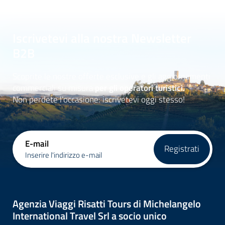
Iscrivetevi alla nostra Newsletter
B2B
Scoprite le nostre offerte esclusive e gli aggiornamenti
commerciali su misura
per gli operatori turistici.
Non perdete l'occasione: iscrivetevi oggi stesso!
E-mail
Registrati
Inserire l'indirizzo e-mail
Agenzia Viaggi Risatti Tours di Michelangelo
International Travel Srl a socio unico