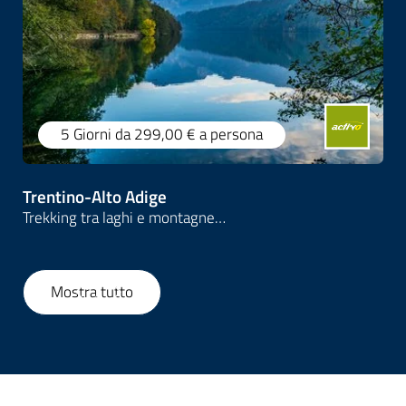
5 Giorni
da 299,00 €
a persona
Trentino-Alto Adige
Trekking tra laghi e montagne…
Mostra tutto
1
/
28