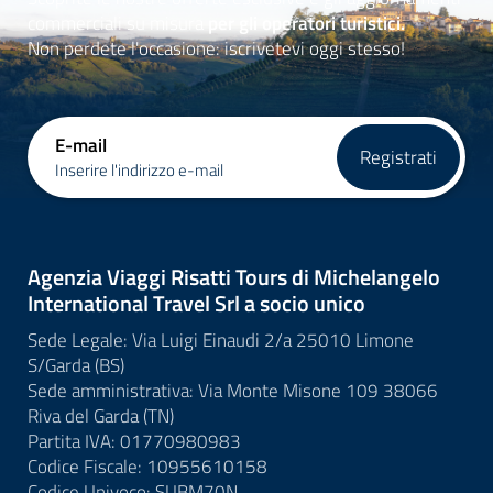
commerciali su misura
per gli operatori turistici.
Non perdete l'occasione: iscrivetevi oggi stesso!
E-mail
Registrati
Inserire l'indirizzo e-mail
Agenzia Viaggi Risatti Tours di Michelangelo
International Travel Srl a socio unico
Sede Legale: Via Luigi Einaudi 2/a 25010 Limone
S/Garda (BS)
Sede amministrativa: Via Monte Misone 109 38066
Riva del Garda (TN)
Partita IVA: 01770980983
Codice Fiscale: 10955610158
Codice Univoco: SUBM70N