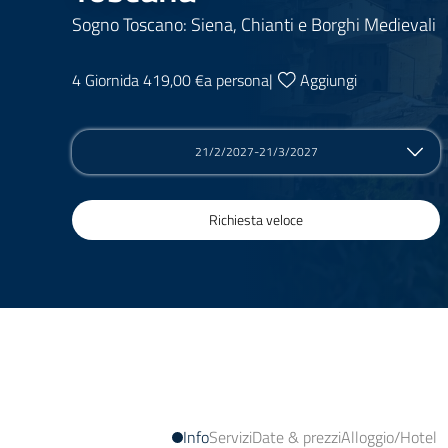
Sogno Toscano: Siena, Chianti e Borghi Medievali
4 Giorni
da 419,00 €
a persona
|
Aggiungi
21/2/2027-21/3/2027
Richiesta veloce
Info
Servizi
Date & prezzi
Alloggio/Hotel