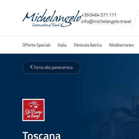
+39 0464 571 111
info@
michelangelo.
travel
Offerte Speciali
Italia
Penisola Iberica
Mediterraneo
Torna alla panoramica
Toscana