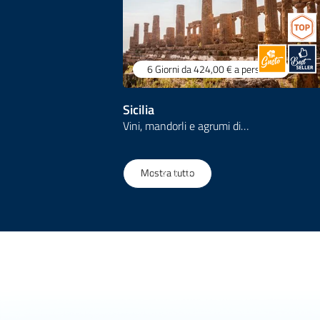
6 Giorni
da 424,00 €
a persona
Sicilia
Vini, mandorli e agrumi di…
1
/
157
Mostra tutto