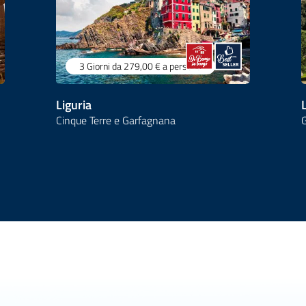
3 Giorni
da 279,00 €
a persona
Liguria
Cinque Terre e Garfagnana
G