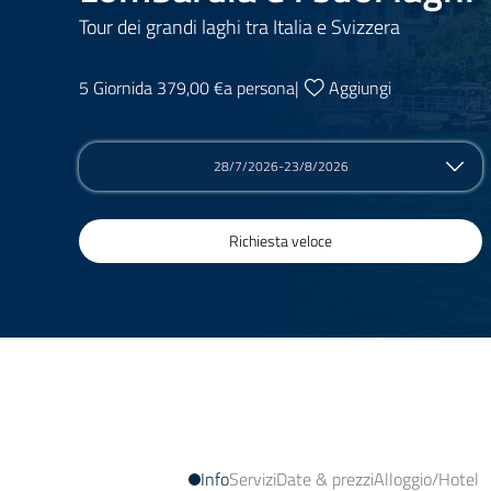
Tour dei grandi laghi tra Italia e Svizzera
5 Giorni
da 379,00 €
a persona
|
Aggiungi
28/7/2026-23/8/2026
Richiesta veloce
Info
Servizi
Date & prezzi
Alloggio/Hotel