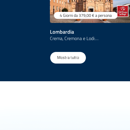
4 Giorni
da 379,00 €
a persona
Lombardia
Crema, Cremona e Lodi:…
1
/
157
Mostra tutto