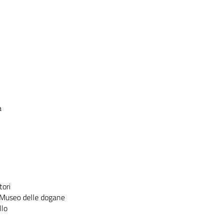
a
tori
l Museo delle dogane
llo