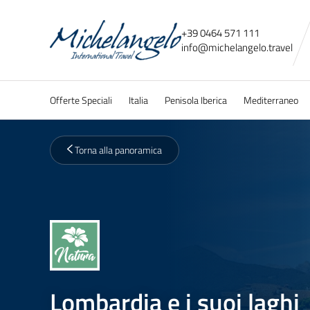
+39 0464 571 111
info@
michelangelo.
travel
Offerte Speciali
Italia
Penisola Iberica
Mediterraneo
Torna alla panoramica
Lombardia e i suoi laghi