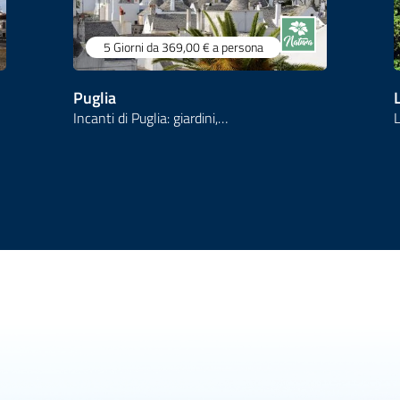
5 Giorni
da 369,00 €
a persona
Puglia
Incanti di Puglia: giardini,…
L