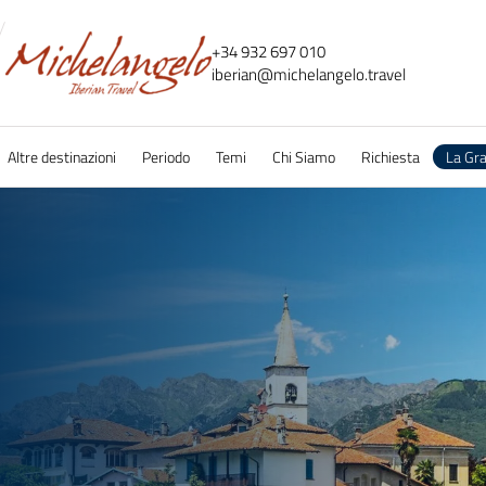
+34 932 697 010
iberian@
michelangelo.
travel
Altre destinazioni
Periodo
Temi
Chi Siamo
Richiesta
La Gr