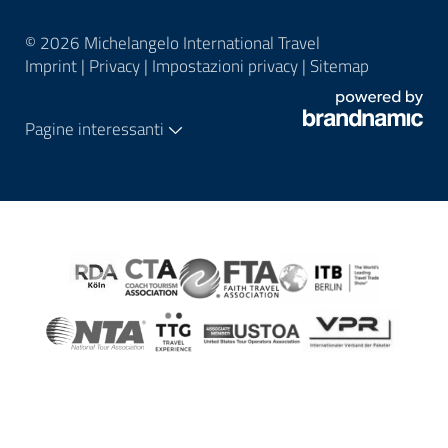
© 2026 Michelangelo International Travel
Imprint
|
Privacy
|
Impostazioni privacy
|
Sitemap
Pagine interessanti