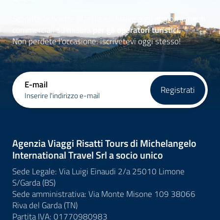
Scoprite le nostre offerte esclusive e gli aggiornamenti
commerciali su misura
per gli operatori turistici.
Non perdete l'occasione: iscrivetevi oggi stesso!
E-mail
Registrati
Inserire l'indirizzo e-mail
Agenzia Viaggi Risatti Tours di Michelangelo
International Travel Srl a socio unico
Sede Legale: Via Luigi Einaudi 2/a 25010 Limone
S/Garda (BS)
Sede amministrativa: Via Monte Misone 109 38066
Riva del Garda (TN)
Partita IVA: 01770980983