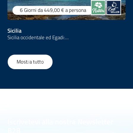
6 Giorni
da 449,00 €
a persona
Sicilia
Sicilia occidentale ed Egadi:…
Mostra tutto
1
/
159
Iscrivetevi alla nostra Newsletter
B2B