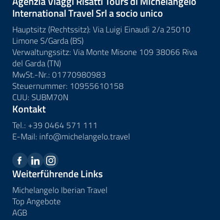
Agenzia Viaggi Risatti Tours di Michelangelo
International Travel Srl a socio unico
Hauptsitz (Rechtssitz): Via Luigi Einaudi 2/a 25010
Limone S/Garda (BS)
Verwaltungssitz: Via Monte Misone 109 38066 Riva
del Garda (TN)
MwSt.-Nr.: 01770980983
Steuernummer: 10955610158
CUU: SUBM70N
Kontakt
Tel.:
+39 0464 571 111
E-Mail:
info@
michelangelo.
travel
Weiterführende Links
Michelangelo Iberian Travel
Top Angebote
AGB