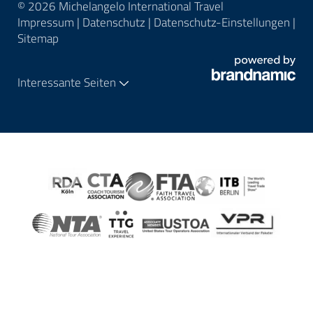
© 2026 Michelangelo International Travel
Impressum
|
Datenschutz
|
Datenschutz-Einstellungen
|
Sitemap
Interessante Seiten