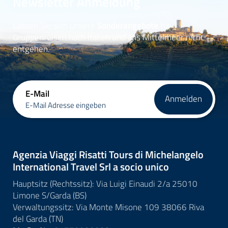
Newsletter Anmeldung
Lassen Sie sich unsere
Sonderangebote
für
Gruppenreisen nach Italien und ans Mittelmeer nicht
entgehen.
E-Mail
Anmelden
E-Mail Adresse eingeben
Agenzia Viaggi Risatti Tours di Michelangelo
International Travel Srl a socio unico
Hauptsitz (Rechtssitz): Via Luigi Einaudi 2/a 25010
Limone S/Garda (BS)
Verwaltungssitz: Via Monte Misone 109 38066 Riva
del Garda (TN)