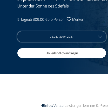
Unter der Sonne des Stiefels
5 Tage
ab 309,00 €
pro Person
|
Merken
28.03.–30.04.2027
Unverbindlich anfragen
Infos/Verlauf
Leistungen
Termine & Preis