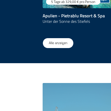
5 Tage
ab 329,00 €
pro Person
Apulien - Pietrablu Resort & Spa
Unter der Sonne des Stiefels
1
/
17
Alle anzeigen