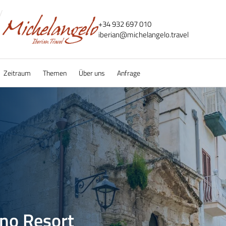
+34 932 697 010
iberian@
michelangelo.
travel
Zeitraum
Themen
Über uns
Anfrage
ino Resort