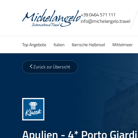
+39 0464 571 111
info@
michelangelo.
travel
Top Angebote
Italien
Iberische Halbinsel
Mittelmeer
Zurück zur Übersicht
Apulien - 4* Porto Giard