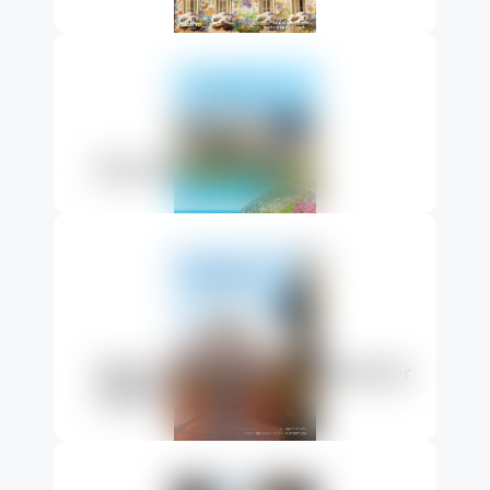
Zum Reiseangebot
Web-Version
Passwort anfragen
Rom & Sorrent 2027
Katalog bestellen
Zum Reiseangebot
Web-Version
Passwort anfragen
Winterkatalog Italien & Mittelmeer
2026/27
Katalog bestellen
Zum Reiseangebot