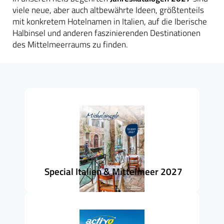
viele neue,
aber auch altbewährte Ideen, größtenteils
mit konkretem Hotelnamen in Italien, auf die Iberische
Halbinsel und anderen faszinierenden Destinationen
des Mittelmeerraums zu finden.
Zum Reiseangebot
Web-Version
Passwort anfragen
Special Italien & Mittelmeer 2027
Katalog bestellen
Zum Reiseangebot