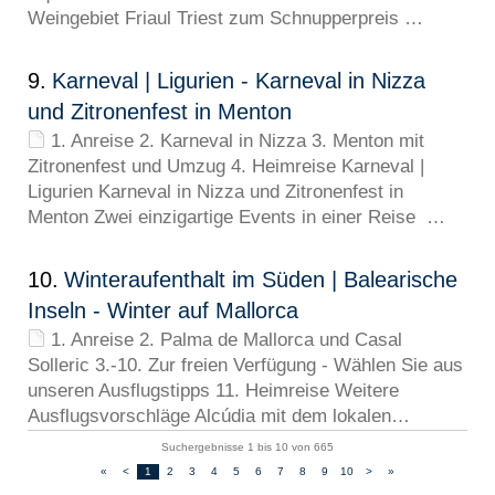
Weingebiet Friaul Triest zum Schnupperpreis …
9.
Karneval | Ligurien - Karneval in Nizza
und Zitronenfest in Menton
1. Anreise 2. Karneval in Nizza 3. Menton mit
Zitronenfest und Umzug 4. Heimreise Karneval |
Ligurien Karneval in Nizza und Zitronenfest in
Menton Zwei einzigartige Events in einer Reise …
10.
Winteraufenthalt im Süden | Balearische
Inseln - Winter auf Mallorca
1. Anreise 2. Palma de Mallorca und Casal
Solleric 3.-10. Zur freien Verfügung - Wählen Sie aus
unseren Ausflugstipps 11. Heimreise Weitere
Ausflugsvorschläge Alcúdia mit dem lokalen…
Suchergebnisse 1 bis 10 von 665
«
<
1
2
3
4
5
6
7
8
9
10
>
»