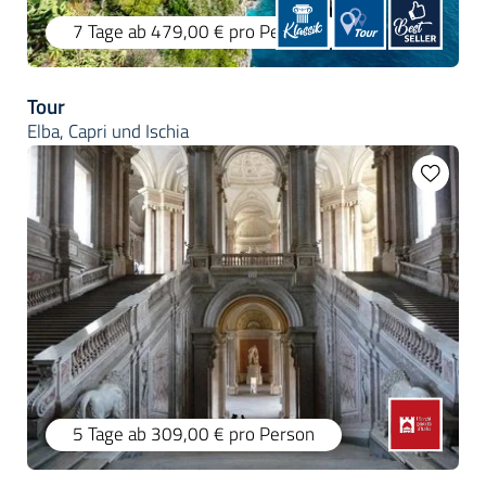
7 Tage
ab 479,00 €
pro Person
Tour
Elba, Capri und Ischia
5 Tage
ab 309,00 €
pro Person