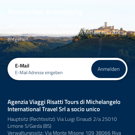
Newsletter Anmeldung
Lassen Sie sich unsere
Sonderangebote
für
Gruppenreisen nach Italien und ans Mittelmeer nicht
entgehen.
E-Mail
Anmelden
E-Mail Adresse eingeben
Agenzia Viaggi Risatti Tours di Michelangelo
International Travel Srl a socio unico
Hauptsitz (Rechtssitz): Via Luigi Einaudi 2/a 25010
Limone S/Garda (BS)
Verwaltungssitz: Via Monte Misone 109 38066 Riva