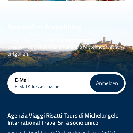
Newsletter Anmeldung
Lassen Sie sich unsere
Sonderangebote
für
Gruppenreisen nach Italien und ans Mittelmeer nicht
entgehen.
E-Mail
Anmelden
E-Mail Adresse eingeben
Agenzia Viaggi Risatti Tours di Michelangelo
International Travel Srl a socio unico
Hauptsitz (Rechtssitz): Via Luigi Einaudi 2/a 25010