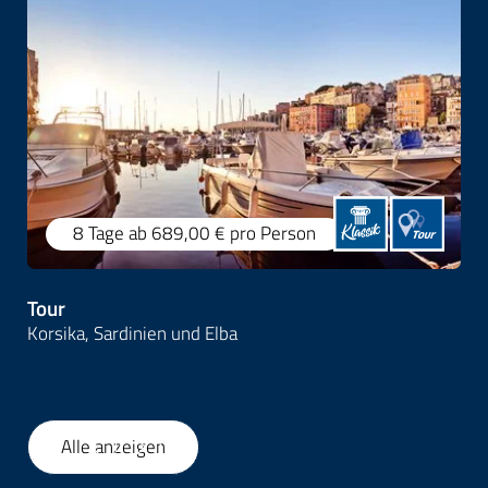
8 Tage
ab 689,00 €
pro Person
Tour
Korsika, Sardinien und Elba
Alle anzeigen
1
/
52