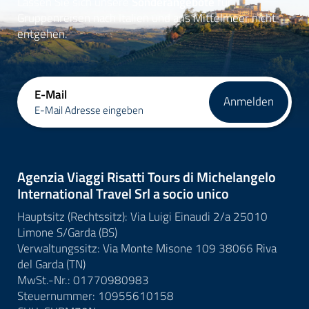
Lassen Sie sich unsere
Sonderangebote
für
Gruppenreisen nach Italien und ans Mittelmeer nicht
entgehen.
E-Mail
Anmelden
E-Mail Adresse eingeben
Agenzia Viaggi Risatti Tours di Michelangelo
International Travel Srl a socio unico
Hauptsitz (Rechtssitz): Via Luigi Einaudi 2/a 25010
Limone S/Garda (BS)
Verwaltungssitz: Via Monte Misone 109 38066 Riva
del Garda (TN)
MwSt.-Nr.: 01770980983
Steuernummer: 10955610158