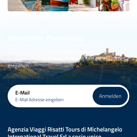
Newsletter Anmeldung
Lassen Sie sich unsere
Sonderangebote
für
Gruppenreisen nach Italien und ans Mittelmeer nicht
entgehen.
E-Mail
Anmelden
E-Mail Adresse eingeben
Agenzia Viaggi Risatti Tours di Michelangelo
International Travel Srl a socio unico