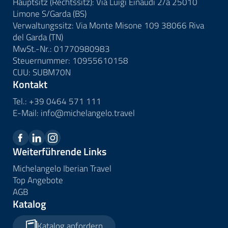
Hauptsitz (Rechtssitz): Via Luigi Einaudi 2/a 25010
Limone S/Garda (BS)
Verwaltungssitz: Via Monte Misone 109 38066 Riva
del Garda (TN)
MwSt.-Nr.: 01770980983
Steuernummer: 10955610158
CUU: SUBM70N
Kontakt
Tel.:
+39 0464 571 111
E-Mail:
info@
michelangelo.
travel
Weiterführende Links
Michelangelo Iberian Travel
Top Angebote
AGB
Katalog
Katalog anfordern