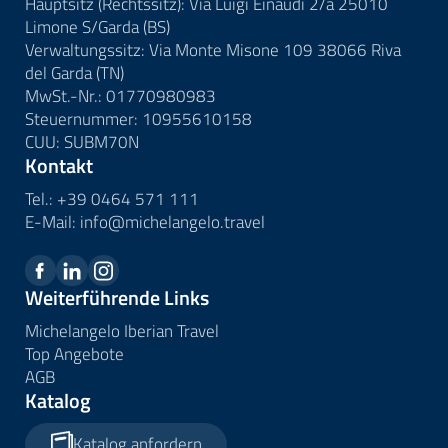
Hauptsitz (Rechtssitz): Via Luigi Einaudi 2/a 25010
Limone S/Garda (BS)
Verwaltungssitz: Via Monte Misone 109 38066 Riva
del Garda (TN)
MwSt.-Nr.: 01770980983
Steuernummer: 10955610158
CUU: SUBM70N
Kontakt
Tel.:
+39 0464 571 111
E-Mail:
info@
michelangelo.
travel
Weiterführende Links
Michelangelo Iberian Travel
Top Angebote
AGB
Katalog
Katalog anfordern