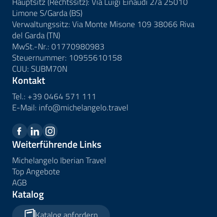
Hauptsitz (Rechtssitz): Via Luigi Einaudi 2/a 25010
Limone S/Garda (BS)
Verwaltungssitz: Via Monte Misone 109 38066 Riva
del Garda (TN)
MwSt.-Nr.: 01770980983
Steuernummer: 10955610158
CUU: SUBM70N
Kontakt
Tel.:
+39 0464 571 111
E-Mail:
info@
michelangelo.
travel
Weiterführende Links
Michelangelo Iberian Travel
Top Angebote
AGB
Katalog
Katalog anfordern