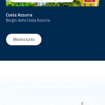
Costa Azzurra
Borghi della Costa Azzurra
Mostra tutto
1
/
39
Iscrivetevi alla nostra Newsletter
B2B
Scoprite le nostre offerte esclusive e gli aggiornamenti