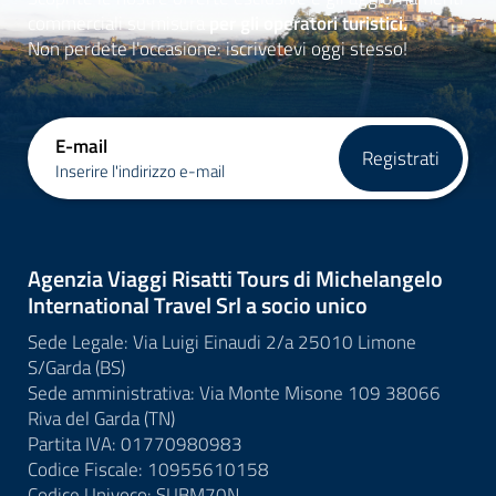
commerciali su misura
per gli operatori turistici.
Non perdete l'occasione: iscrivetevi oggi stesso!
E-mail
Registrati
Inserire l'indirizzo e-mail
Agenzia Viaggi Risatti Tours di Michelangelo
International Travel Srl a socio unico
Sede Legale: Via Luigi Einaudi 2/a 25010 Limone
S/Garda (BS)
Sede amministrativa: Via Monte Misone 109 38066
Riva del Garda (TN)
Partita IVA: 01770980983
Codice Fiscale: 10955610158
Codice Univoco: SUBM70N