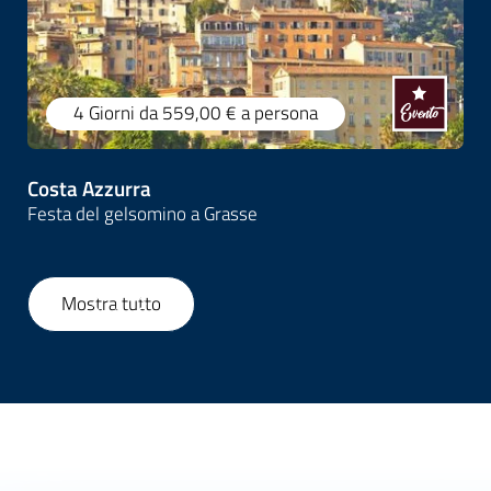
4 Giorni
da 559,00 €
a persona
Costa Azzurra
Festa del gelsomino a Grasse
Mostra tutto
1
/
37