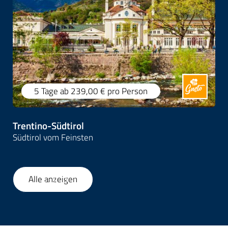
5 Tage
ab 239,00 €
pro Person
Trentino-Südtirol
Südtirol vom Feinsten
Alle anzeigen
1
/
37