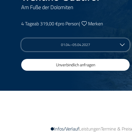
Am Fuße der Dolomiten
4 Tage
ab 319,00 €
pro Person
|
Merken
01.04.–05.04.2027
Unverbindlich anfragen
Infos/Verlauf
Leistungen
Termine & Preis