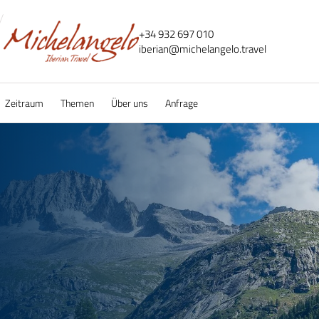
+34 932 697 010
iberian@
michelangelo.
travel
Zeitraum
Themen
Über uns
Anfrage