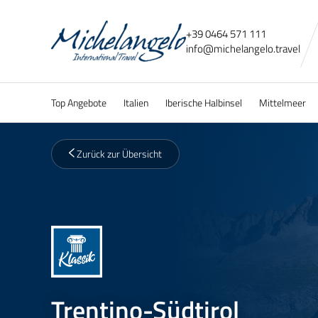
+39 0464 571 111
info@
michelangelo.
travel
Top Angebote
Italien
Iberische Halbinsel
Mittelmeer
Zurück zur Übersicht
Trentino-Südtirol