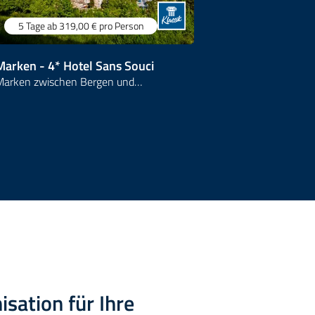
5 Tage
ab 319,00 €
pro Person
4 Tage
ab 
Marken - 4* Hotel Sans Souci
Osttirol
Marken zwischen Bergen und…
4* Alpenhotel
isation für Ihre