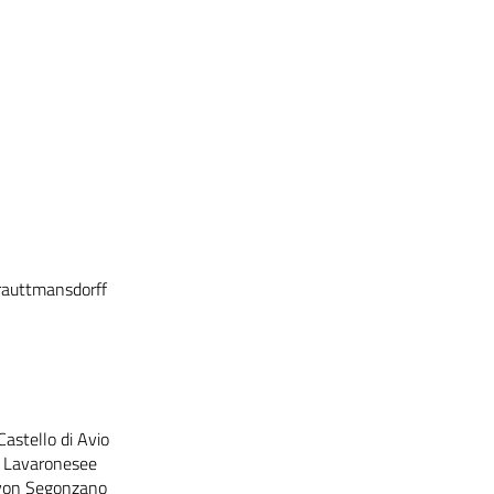
rauttmansdorff
Castello di Avio
d Lavaronesee
 von Segonzano