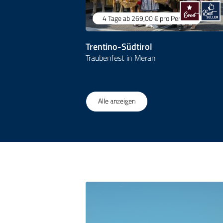
4 Tage
ab 269,00 €
pro Person
Trentino-Südtirol
Traubenfest in Meran
1
/
35
Alle anzeigen