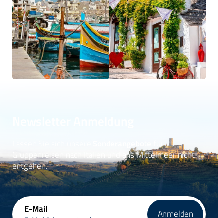
Newsletter Anmeldung
Lassen Sie sich unsere
Sonderangebote
für
Gruppenreisen nach Italien und ans Mittelmeer nicht
entgehen.
E-Mail
Anmelden