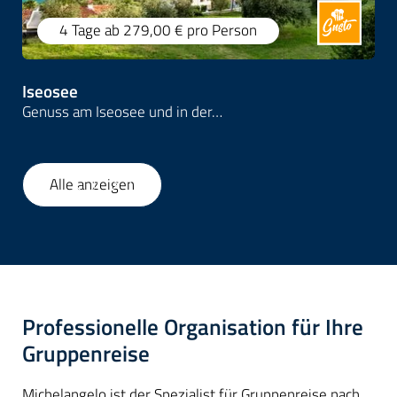
4 Tage
ab 279,00 €
pro Person
Iseosee
Genuss am Iseosee und in der…
Alle anzeigen
1
/
20
Professionelle Organisation für Ihre
Gruppenreise
Michelangelo ist der Spezialist für Gruppenreise nach