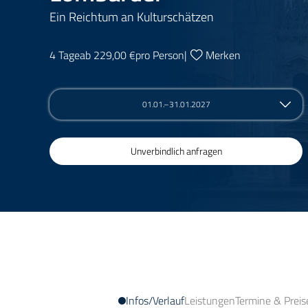
Ein Reichtum an Kulturschätzen
4 Tage
ab 229,00 €
pro Person
|
Merken
01.01.–31.01.2027
Unverbindlich anfragen
Infos/Verlauf
Leistungen
Termine & Preis