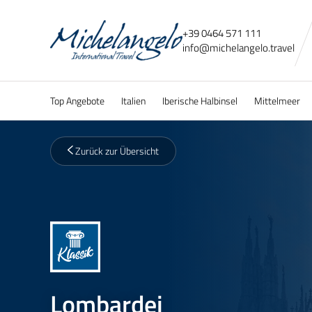
+39 0464 571 111
info@
michelangelo.
travel
Top Angebote
Italien
Iberische Halbinsel
Mittelmeer
Zurück zur Übersicht
Lombardei