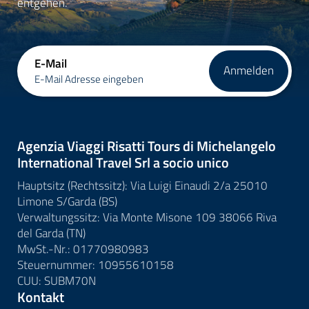
entgehen.
E-Mail
Anmelden
E-Mail Adresse eingeben
Agenzia Viaggi Risatti Tours di Michelangelo
International Travel Srl a socio unico
Hauptsitz (Rechtssitz): Via Luigi Einaudi 2/a 25010
Limone S/Garda (BS)
Verwaltungssitz: Via Monte Misone 109 38066 Riva
del Garda (TN)
MwSt.-Nr.: 01770980983
Steuernummer: 10955610158
CUU: SUBM70N
Kontakt