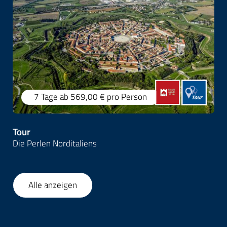
7 Tage
ab 569,00 €
pro Person
Tour
Die Perlen Norditaliens
Alle anzeigen
1
/
20