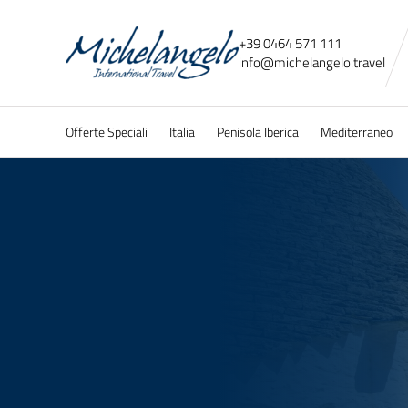
+39 0464 571 111
info@
michelangelo.
travel
Offerte Speciali
Italia
Penisola Iberica
Mediterraneo