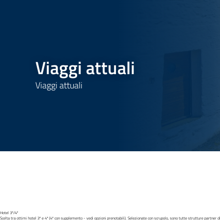
Viaggi attuali
Viaggi attuali
Hotel 3*/4*
Scelta tra ottimi hotel 3* e 4* (4* con supplemento - vedi opzioni prenotabili). Selezionate con scrupolo, sono tutte strutture partner d