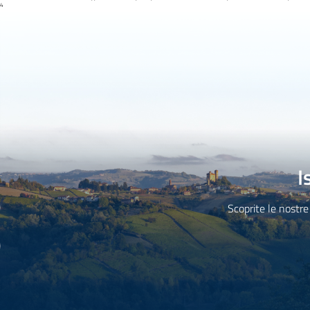
4
I
Scoprite le nostre