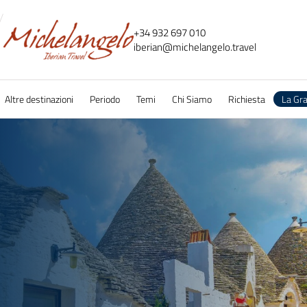
+34 932 697 010
iberian@
michelangelo.
travel
Altre destinazioni
Periodo
Temi
Chi Siamo
Richiesta
La Gr