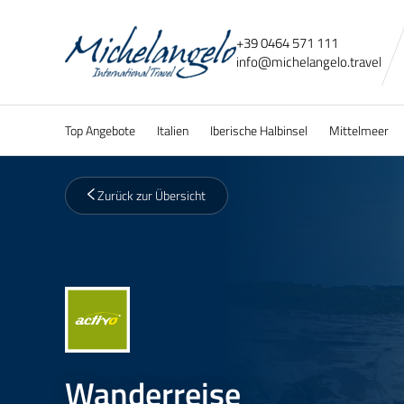
+39 0464 571 111
info@
michelangelo.
travel
Top Angebote
Italien
Iberische Halbinsel
Mittelmeer
Zurück zur Übersicht
Wanderreise