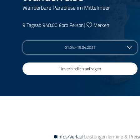
Wanderbare Paradiese im Mittelmeer
9 Tage
ab 948,00 €
pro Person
|
Merken
01.04.–15.04.2027
Unverbindlich anfragen
Infos/Verlauf
Leistungen
Termine & Preis