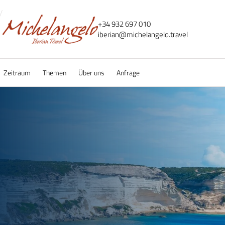
+34 932 697 010
iberian@
michelangelo.
travel
Zeitraum
Themen
Über uns
Anfrage