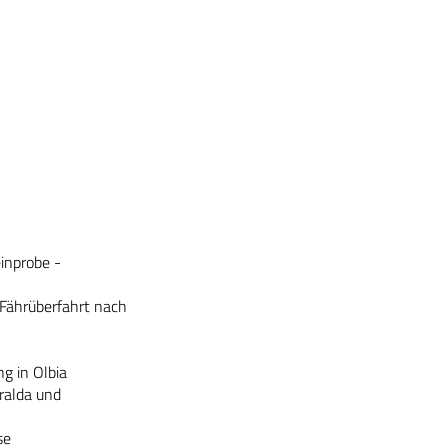
inprobe -
Fährüberfahrt nach
g in Olbia
ralda und
se