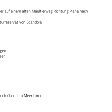
ter auf einem alten Maultierweg Richtung Piana nach
aturreservat von Scandola
egen
eer
 hoch über dem Meer thront