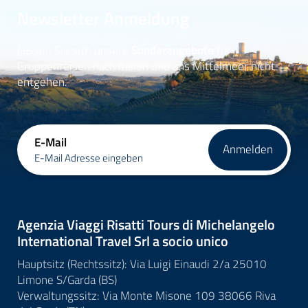
Newsletter Anmeldung
Lassen Sie sich unsere
Sonderangebote
für
Gruppenreisen nach Italien und ans Mittelmeer nicht
entgehen.
E-Mail
Anmelden
E-Mail Adresse eingeben
Agenzia Viaggi Risatti Tours di Michelangelo
International Travel Srl a socio unico
Hauptsitz (Rechtssitz): Via Luigi Einaudi 2/a 25010
Limone S/Garda (BS)
Verwaltungssitz: Via Monte Misone 109 38066 Riva