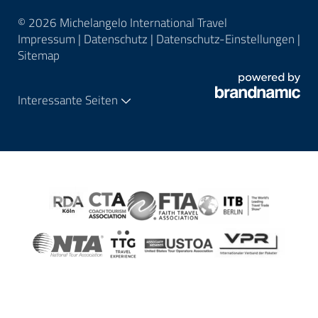
© 2026 Michelangelo International Travel
Impressum
|
Datenschutz
|
Datenschutz-Einstellungen
|
Sitemap
Interessante Seiten