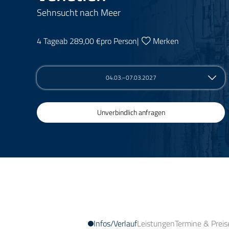
Sehnsucht nach Meer
4 Tage
ab 289,00 €
pro Person
|
Merken
04.03.–07.03.2027
Unverbindlich anfragen
Infos/Verlauf
Leistungen
Termine & Preis