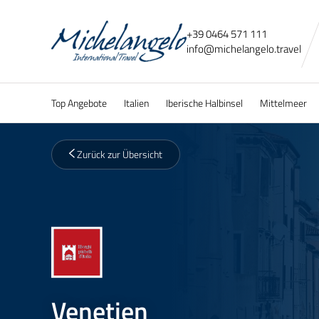
+39 0464 571 111
info@
michelangelo.
travel
Top Angebote
Italien
Iberische Halbinsel
Mittelmeer
Zurück zur Übersicht
Venetien