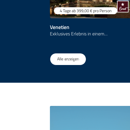
4 Tage
ab 399,00 €
pro Person
Venetien
Exklusives Erlebnis in einem…
1
/
54
Alle anzeigen