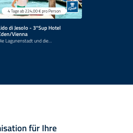
4 Tage
ab 224,00 €
pro Person
5 Tage
ab 
Lido di Jesolo - 3*Sup Hotel
Radreise
Eden/Vienna
Radreise in di
ie Lagunenstadt und die…
isation für Ihre