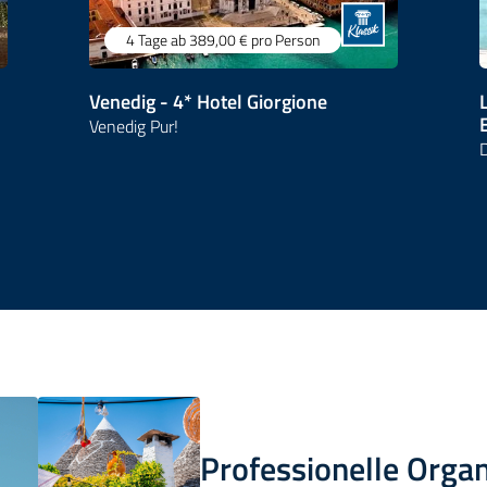
4 Tage
ab 389,00 €
pro Person
Venedig - 4* Hotel Giorgione
Venedig Pur!
D
Professionelle Organ