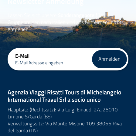
Newsletter Anmeldung
Lassen Sie sich unsere
Sonderangebote
für
Gruppenreisen nach Italien und ans Mittelmeer nicht
entgehen.
E-Mail
Anmelden
E-Mail Adresse eingeben
Agenzia Viaggi Risatti Tours di Michelangelo
International Travel Srl a socio unico
Hauptsitz (Rechtssitz): Via Luigi Einaudi 2/a 25010
Limone S/Garda (BS)
Verwaltungssitz: Via Monte Misone 109 38066 Riva
del Garda (TN)