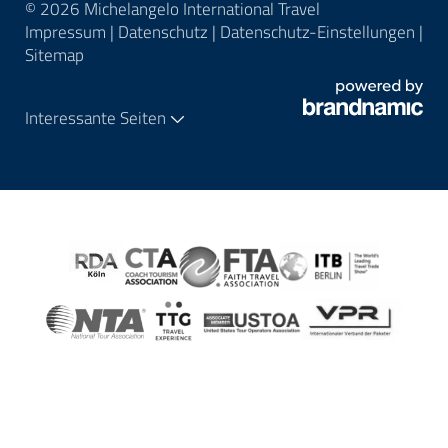
© 2026 Michelangelo International Travel
Impressum
|
Datenschutz
|
Datenschutz-Einstellungen
|
Sitemap
Interessante Seiten