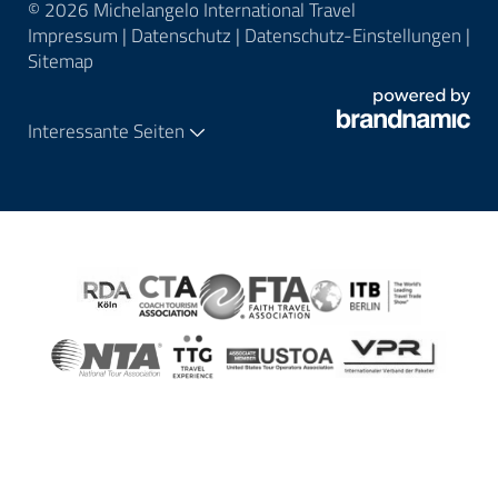
© 2026 Michelangelo International Travel
Impressum
|
Datenschutz
|
Datenschutz-Einstellungen
|
Sitemap
Interessante Seiten