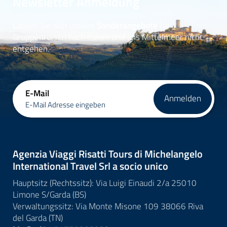
Newsletter Anmeldung
Lassen Sie sich unsere
Sonderangebote
für
Gruppenreisen nach Italien und ans Mittelmeer nicht
entgehen.
E-Mail
Anmelden
E-Mail Adresse eingeben
Agenzia Viaggi Risatti Tours di Michelangelo
International Travel Srl a socio unico
Hauptsitz (Rechtssitz): Via Luigi Einaudi 2/a 25010
Limone S/Garda (BS)
Verwaltungssitz: Via Monte Misone 109 38066 Riva
del Garda (TN)