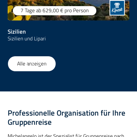
7 Tage
ab 629,00 €
pro Person
Sizilien
Sizilien und Lipari
Alle anzeigen
1
/
35
Professionelle Organisation für Ihre
Gruppenreise
Michelangelo ist der Spezialist für Gruppenreise nach