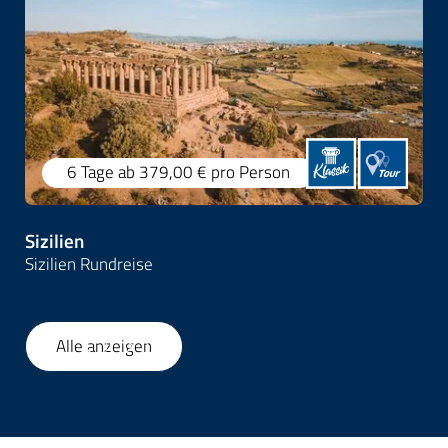
6 Tage
ab 379,00 €
pro Person
Sizilien
Sizilien Rundreise
Alle anzeigen
1
/
35