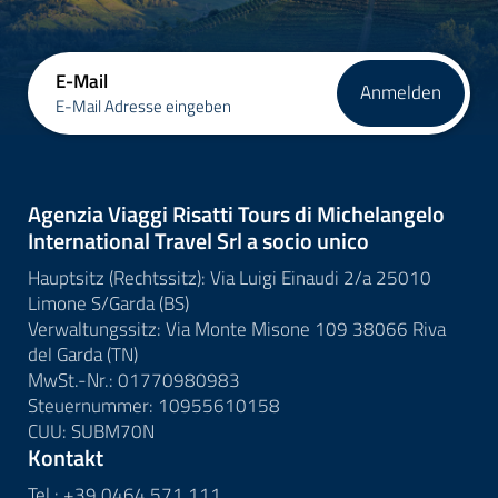
E-Mail
Anmelden
E-Mail Adresse eingeben
Agenzia Viaggi Risatti Tours di Michelangelo
International Travel Srl a socio unico
Hauptsitz (Rechtssitz): Via Luigi Einaudi 2/a 25010
Limone S/Garda (BS)
Verwaltungssitz: Via Monte Misone 109 38066 Riva
del Garda (TN)
MwSt.-Nr.: 01770980983
Steuernummer: 10955610158
CUU: SUBM70N
Kontakt
Tel.:
+39 0464 571 111