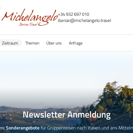
+34 932 697 010
iberian@
michelangelo.
travel
Zeitraum
Themen
Über uns
Anfrage
Newsletter Anmeldung
ere
Sonderangebote
für Gruppenreisen nach Italien und ans Mittel