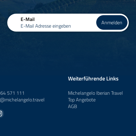
E-Mail
Anmelden
E-Mail Adresse eingeben
Weiterführende Links
464 571 111
Michelangelo Iberian Travel
o@
michelangelo.
travel
Top Angebote
AGB