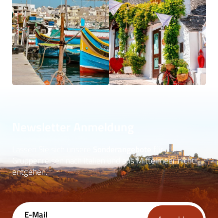
Newsletter Anmeldung
Lassen Sie sich unsere
Sonderangebote
für
Gruppenreisen nach Italien und ans Mittelmeer nicht
entgehen.
E-Mail