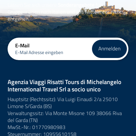
Lassen Sie sich unsere
Sonderangebote
für
Gruppenreisen nach Italien und ans Mittelmeer nicht
entgehen.
E-Mail
Anmelden
E-Mail Adresse eingeben
Agenzia Viaggi Risatti Tours di Michelangelo
International Travel Srl a socio unico
Hauptsitz (Rechtssitz): Via Luigi Einaudi 2/a 25010
Limone S/Garda (BS)
Verwaltungssitz: Via Monte Misone 109 38066 Riva
del Garda (TN)
MwSt.-Nr.: 01770980983
Steuernummer: 10955610158