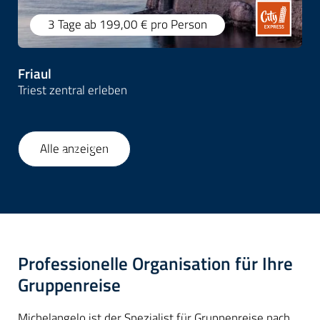
3 Tage
ab 199,00 €
pro Person
Friaul
Triest zentral erleben
Alle anzeigen
1
/
18
Professionelle Organisation für Ihre
Gruppenreise
Michelangelo ist der Spezialist für Gruppenreise nach